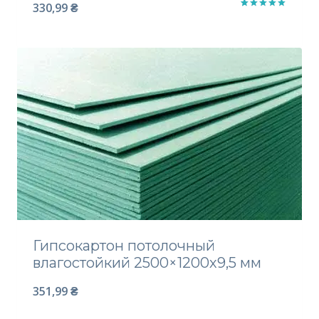
330,99
₴
Рейтинг
3
5.00
из 5
на основе
опроса
пользовате
лей
Гипсокартон потолочный
влагостойкий 2500×1200х9,5 мм
351,99
₴