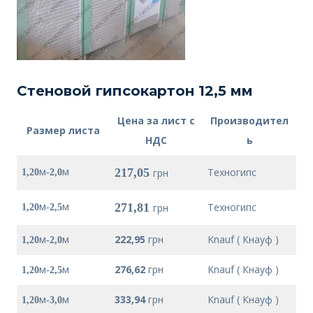
Стеновой гипсокартон 12,5 мм
Цена за лист с
Производител
Размер листа
НДС
ь
м
м
217,05
Техногипс
грн
1,20
-2,0
м
м
271,81
Техногипс
грн
1,20
-2,5
м
м
222,95
грн
Knauf ( Кнауф )
1,20
-2,0
м
м
276,62
грн
Knauf ( Кнауф )
1,20
-2,5
м
м
333,94
грн
Knauf ( Кнауф )
1,20
-3,0