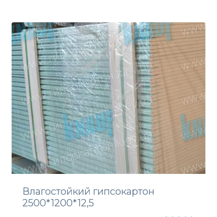
Рейтинг
3
5.00
из 5
на основе
опроса
пользовате
лей
Влагостойкий гипсокартон
2500*1200*12,5