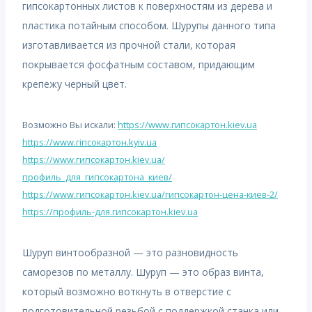
гипсокартонных листов к поверхностям из дерева и
пластика потайным способом. Шурупы данного типа
изготавливается из прочной стали, которая
покрывается фосфатным составом, придающим
крепежу черный цвет.
Возможно Вы искали:
https://www.гипсокартон.kiev.ua
https://www.гіпсокартон.kyiv.ua
https://www.гипсокартон.kiev.ua/
профиль_для_гипсокартона_киев/
https://www.гипсокартон.kiev.ua/гипсокартон-цена-киев-2/
https://профиль-для.гипсокартон.kiev.ua
Шуруп винтообразной — это разновидность
саморезов по металлу. Шуруп — это образ винта,
который возможно воткнуть в отверстие с
подготовительной резьбой с поддержкой станка или